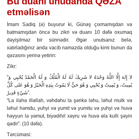
Bu duanı unudanda QƏZA
etməlisən
İmam Sadiq (ə) buyurur ki, Günəş çıxmamışdan və
batmamışdan öncə bu zikri və duanı 10 dəfə oxumaq
dəyişilməz bir sünnədir. Əgər unutsanız belə,
xatırladığınız anda vacib namazda olduğu kimi bunun da
qəzasını yerinə yetirin:
Zikr:
“لا إِلهَ إِلَّا اللَّهُ‏ وَحْدَهُ‏ لا شَرِيكَ لَهُ‏ لَهُ الْمُلْكُ وَ لَهُ‏ الْحَمْدُ يُحْيِي وَ
يُمِيتُ، وَ يُمِيتُ وَ يُحْيِي وَ هُوَ حَيٌّ لَا يَمُوتُ بِيَدِهِ الْخَيْرُ وَ هُوَ عَلى‏ كُلِّ
شَيْ‏ءٍ قَدِيرٌ”.
“La ilahə illəllah, vəhdəhu la şərikə ləhu, ləhul mulk və
ləhul həmdu, yuhyi və yumit və yumitu və yuhyi və huvə
həyyun la yəmut, biyədihil xəyru və huvə əla kulli şəyin
qədir”. (10 dəfə).
Tərcüməsi: