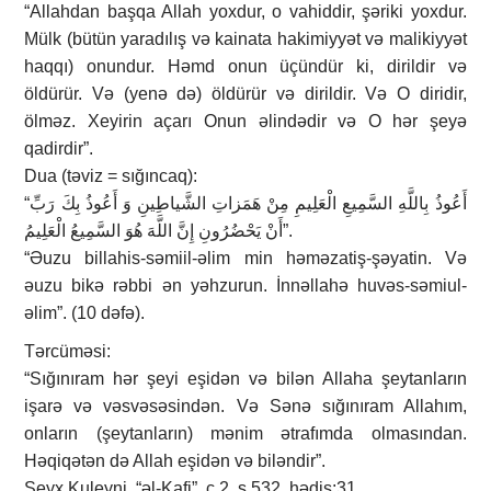
“Allahdan başqa Allah yoxdur, o vahiddir, şəriki yoxdur.
Mülk (bütün yaradılış və kainata hakimiyyət və malikiyyət
haqqı) onundur. Həmd onun üçündür ki, dirildir və
öldürür. Və (yenə də) öldürür və dirildir. Və O diridir,
ölməz. Xeyirin açarı Onun əlindədir və O hər şeyə
qadirdir”.
Dua (təviz = sığıncaq):
“أَعُوذُ بِاللَّهِ السَّمِيعِ‏ الْعَلِيمِ‏ مِنْ‏ هَمَزاتِ‏ الشَّياطِينِ‏ وَ أَعُوذُ بِكَ رَبِّ
أَنْ يَحْضُرُونِ‏ إِنَّ اللَّهَ‏ هُوَ السَّمِيعُ الْعَلِيمُ”.
“Əuzu billahis-səmiil-əlim min həməzatiş-şəyatin. Və
əuzu bikə rəbbi ən yəhzurun. İnnəllahə huvəs-səmiul-
əlim”. (10 dəfə).
Tərcüməsi:
“Sığınıram hər şeyi eşidən və bilən Allaha şeytanların
işarə və vəsvəsəsindən. Və Sənə sığınıram Allahım,
onların (şeytanların) mənim ətrafımda olmasından.
Həqiqətən də Allah eşidən və biləndir”.
Şeyx Kuleyni, “əl-Kafi”, c.2, s.532, hədis:31.