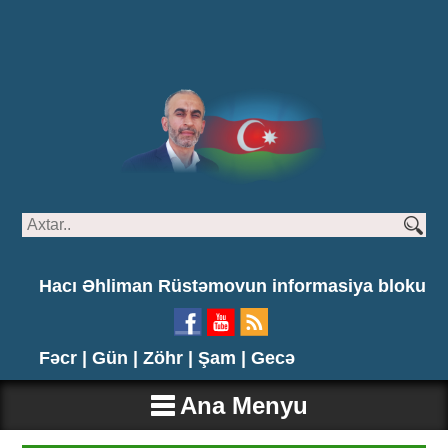
Hacı Əhliman Rüstəmovun informasiya bloku
Fəcr |
Gün |
Zöhr |
Şam |
Gecə
Ana Menyu