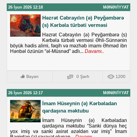
26 İyun 2026 12:18
MƏNƏVIYYAT
Həzrət Cəbrayılın (ə) Peyğəmbərə
(s) Kərbəla türbəti verməsi
Həzrət Cəbrayılın (ə) Peyğəmbərə (s)
Kərbəla türbəti verməsi Əhli-Sünnənin
böyük hədis alimi, fəqih və məzhəb imamı Əhməd ibn
Hənbəl özünün “əl-Müsnəd” adlı...
Davamı..
Bəyən
0 Şərh
1200
26 İyun 2026 12:17
MƏNƏVIYYAT
İmam Hüseynin (ə) Kərbəladan
qardaşına məktubu
İmam Hüseynin (ə) Kərbəladan
qardaşına məktubu “Sanki dünya heç
yox imiş və sanki axirət əzəldən var imiş” İmam
Baqirdən (ə) rəvayət olunan...
Davamı..