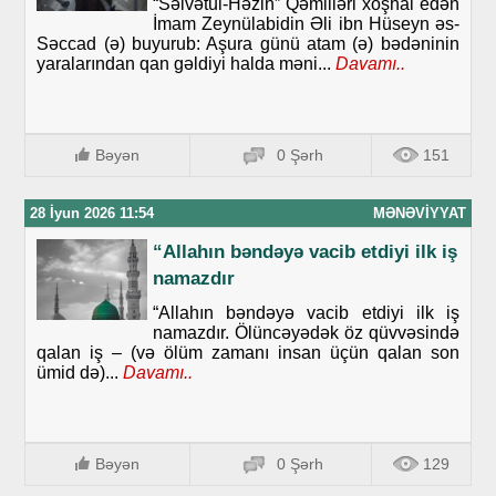
“Səlvətul-Həzin” Qəmliləri xoşhal edən
İmam Zeynülabidin Əli ibn Hüseyn əs-
Səccad (ə) buyurub: Aşura günü atam (ə) bədəninin
yaralarından qan gəldiyi halda məni...
Davamı..
Bəyən
0 Şərh
151
28 İyun 2026 11:54
MƏNƏVIYYAT
“Allahın bəndəyə vacib etdiyi ilk iş
namazdır
“Allahın bəndəyə vacib etdiyi ilk iş
namazdır. Ölüncəyədək öz qüvvəsində
qalan iş – (və ölüm zamanı insan üçün qalan son
ümid də)...
Davamı..
Bəyən
0 Şərh
129