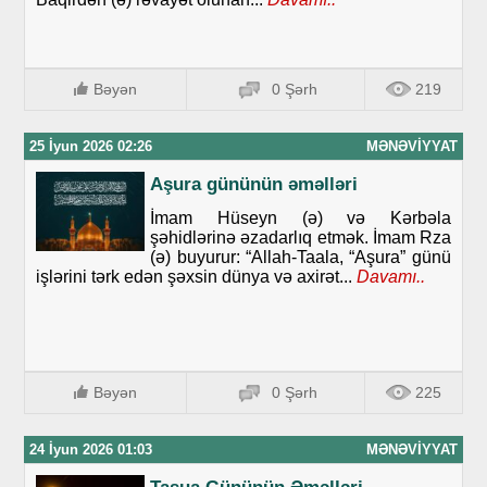
Bəyən
0 Şərh
219
25 İyun 2026 02:26
MƏNƏVIYYAT
Aşura gününün əməlləri
İmam Hüseyn (ə) və Kərbəla
şəhidlərinə əzadarlıq etmək. İmam Rza
(ə) buyurur: “Allah-Taala, “Aşura” günü
işlərini tərk edən şəxsin dünya və axirət...
Davamı..
Bəyən
0 Şərh
225
24 İyun 2026 01:03
MƏNƏVIYYAT