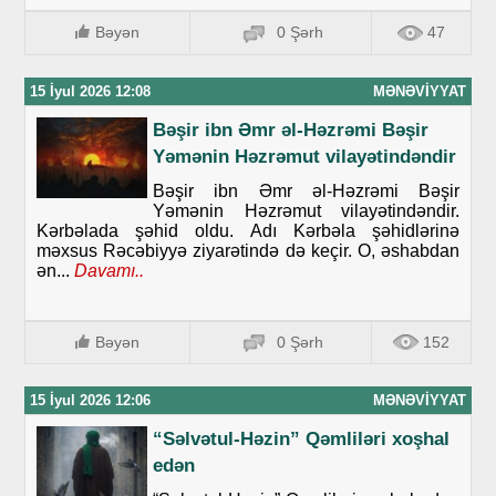
Bəyən
0 Şərh
47
15 İyul 2026 12:08
MƏNƏVIYYAT
Bəşir ibn Əmr əl-Həzrəmi Bəşir
Yəmənin Həzrəmut vilayətindəndir
Bəşir ibn Əmr əl-Həzrəmi Bəşir
Yəmənin Həzrəmut vilayətindəndir.
Kərbəlada şəhid oldu. Adı Kərbəla şəhidlərinə
məxsus Rəcəbiyyə ziyarətində də keçir. O, əshabdan
ən...
Davamı..
Bəyən
0 Şərh
152
15 İyul 2026 12:06
MƏNƏVIYYAT
“Səlvətul-Həzin” Qəmliləri xoşhal
edən