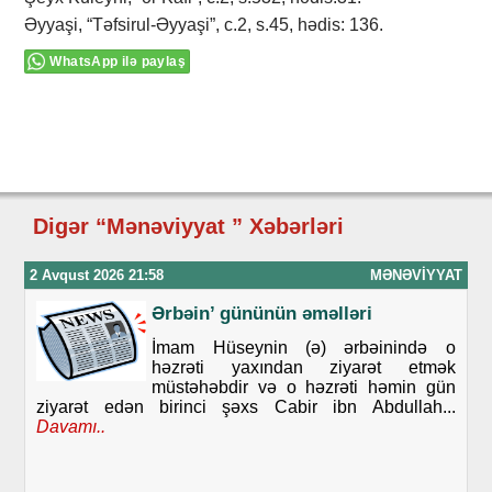
Əyyaşi, “Təfsirul-Əyyaşi”, c.2, s.45, hədis: 136.
WhatsApp ilə paylaş
Digər “Mənəviyyat ” Xəbərləri
2 Avqust 2026 21:58
MƏNƏVIYYAT
Ərbəin’ gününün əməlləri
İmam Hüseynin (ə) ərbəinində o
həzrəti yaxından ziyarət etmək
müstəhəbdir və o həzrəti həmin gün
ziyarət edən birinci şəxs Cabir ibn Abdullah...
Davamı..