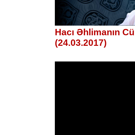
Hacı Əhlimanın C
(24.03.2017)