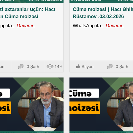
ti axtaranlar üçün: Hacı
Cümə moizəsi | Hacı Əhl
an Cümə moizəsi
Rüstəmov .03.02.2026
p ilə...
Davamı..
WhatsApp ilə...
Davamı..
ən
0 Şərh
149
Bəyən
0 Şərh