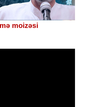
ümə moizəsi