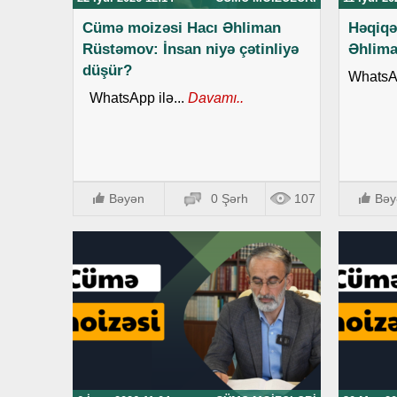
Cümə moizəsi Hacı Əhliman
Həqiqə
Rüstəmov: İnsan niyə çətinliyə
Əhlim
düşür?
WhatsAp
WhatsApp ilə...
Davamı..
Bəyən
0 Şərh
107
Bəy