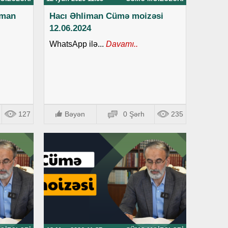
iman
Hacı Əhliman Cümə moizəsi
12.06.2024
WhatsApp ilə...
Davamı..
127
Bəyən
0 Şərh
235