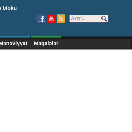
a bloku
Mənəviyyat
Məqalələr