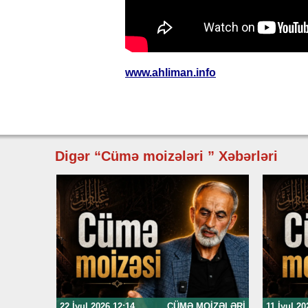
www.ahliman.info
Digər “Cümə moizələri ” Xəbərləri
22 İyul 2026 12:14
CÜMƏ MOIZƏLƏRI
11 İyul 20