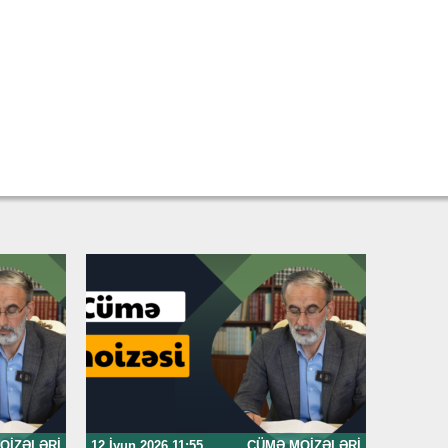
OIZƏLƏRI
12 İyun 2026 11:55
CÜMƏ MOIZƏLƏRI