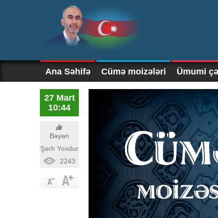
Ana Səhifə
Cümə moizələri
Ümumi çək
27 Mart
10:44
Bəyən
Şərh Yoxdur
2243