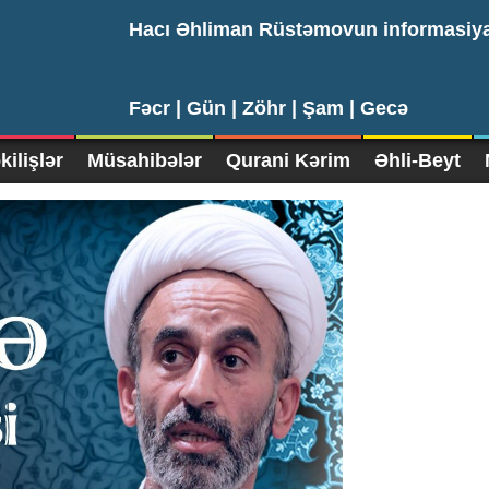
Hacı Əhliman Rüstəmovun informasiy
Fəcr |
Gün |
Zöhr |
Şam |
Gecə
ilişlər
Müsahibələr
Qurani Kərim
Əhli-Beyt