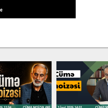
26 12:04
CÜMƏ MOIZƏLƏRI
3 İyul 2026 14:01
CÜMƏ M