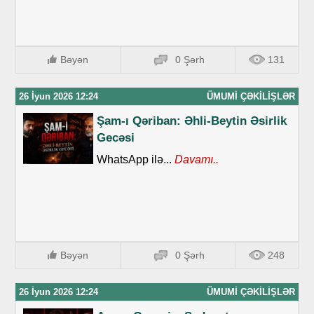
Bəyən
0 Şərh
131
26 İyun 2026 12:24
ÜMUMI ÇƏKILIŞLƏR
Şam-ı Qəriban: Əhli-Beytin Əsirlik
Gecəsi
WhatsApp ilə...
Davamı..
Bəyən
0 Şərh
248
26 İyun 2026 12:24
ÜMUMI ÇƏKILIŞLƏR