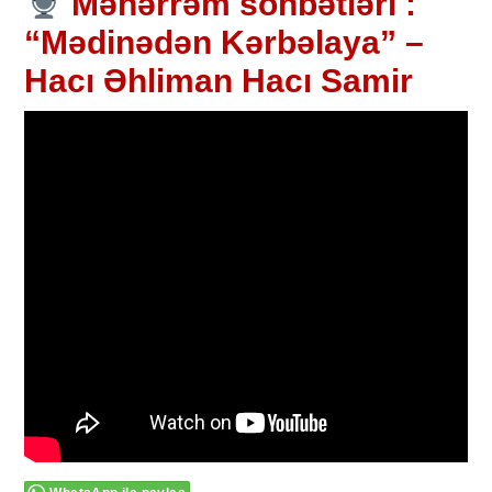
Məhərrəm söhbətləri :
“Mədinədən Kərbəlaya” –
Hacı Əhliman Hacı Samir