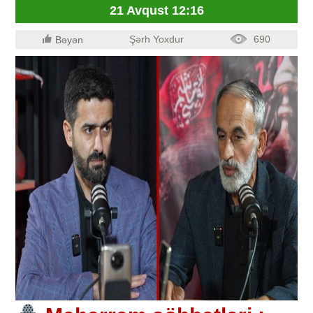
21 Avqust 12:16
Şərh Yoxdur
690
Bəyən