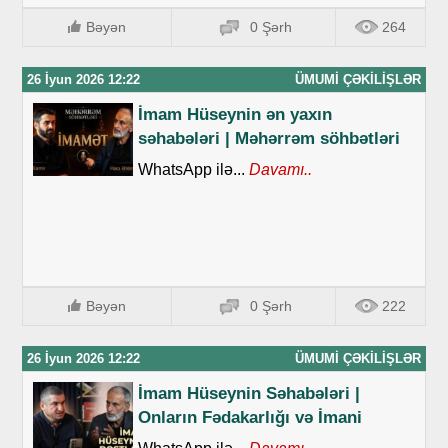
Bəyən
0 Şərh
264
26 İyun 2026 12:22
ÜMUMI ÇƏKILIŞLƏR
İmam Hüseynin ən yaxın
səhabələri | Məhərrəm söhbətləri
WhatsApp ilə...
Davamı..
Bəyən
0 Şərh
222
26 İyun 2026 12:22
ÜMUMI ÇƏKILIŞLƏR
İmam Hüseynin Səhabələri |
Onların Fədakarlığı və İmani