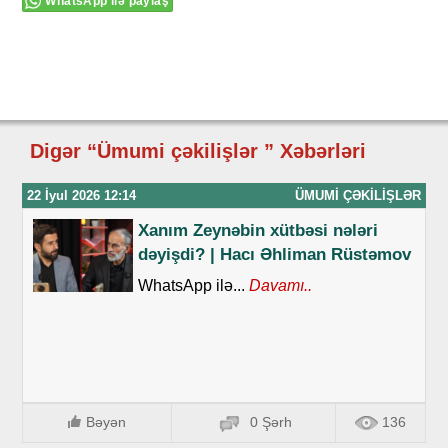
WhatsApp ilə paylaş
Digər “Ümumi çəkilişlər ” Xəbərləri
22 İyul 2026 12:14
ÜMUMI ÇƏKILIŞLƏR
Xanım Zeynəbin xütbəsi nələri
dəyişdi? | Hacı Əhliman Rüstəmov
WhatsApp ilə...
Davamı..
Bəyən
0 Şərh
136