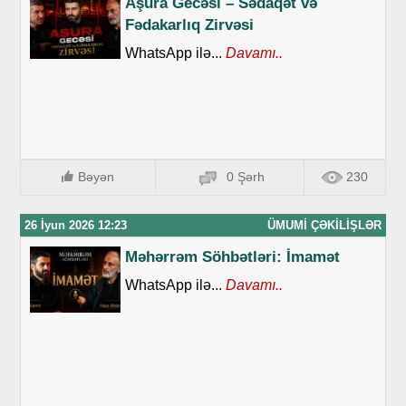
Aşura Gecəsi – Sədaqət və
Fədakarlıq Zirvəsi
WhatsApp ilə...
Davamı..
Bəyən
0 Şərh
230
26 İyun 2026 12:23
ÜMUMI ÇƏKILIŞLƏR
Məhərrəm Söhbətləri: İmamət
WhatsApp ilə...
Davamı..