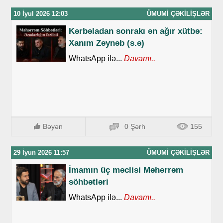
10 İyul 2026 12:03
ÜMUMI ÇƏKILIŞLƏR
Kərbəladan sonrakı ən ağır xütbə:
Xanım Zeynəb (s.ə)
WhatsApp ilə...
Davamı..
Bəyən
0 Şərh
155
29 İyun 2026 11:57
ÜMUMI ÇƏKILIŞLƏR
İmamın üç məclisi Məhərrəm
söhbətləri
WhatsApp ilə...
Davamı..