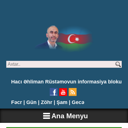
Hacı Əhliman Rüstəmovun informasiya bloku
Fəcr |
Gün |
Zöhr |
Şam |
Gecə
Ana Menyu