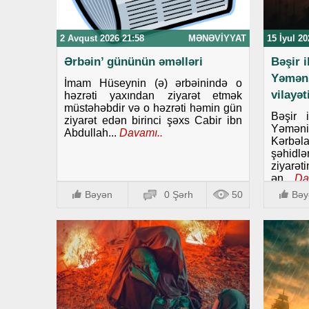
2 Avqust 2026 21:58
MƏNƏVIYYAT
15 İyul 20
Ərbəin’ gününün əməlləri
Bəşir 
Yəmən
İmam Hüseynin (ə) ərbəinində o
vilayə
həzrəti yaxından ziyarət etmək
müstəhəbdir və o həzrəti həmin gün
Bəşir 
ziyarət edən birinci şəxs Cabir ibn
Yəmənin
Abdullah...
Davamı..
Kərbəla
şəhid
ziyarət
ən...
Da
Bəyən
0 Şərh
50
Bəy