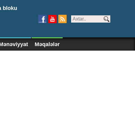
a bloku
Mənəviyyat
Məqalələr