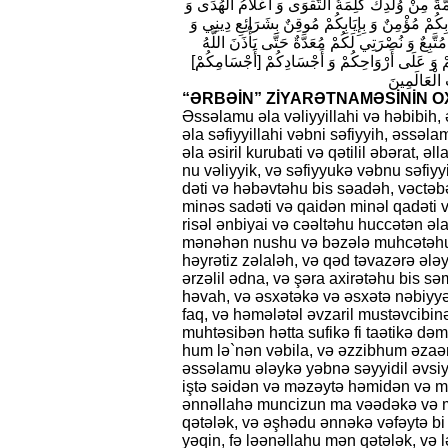
ئِمَّةَ مِنْ وُلْدِكَ كَلِمَةُ التَّقْوَى وَ أَعْلامُ الْهُدَى وَ
ي بِكُمْ مُؤْمِنٌ وَ بِإِيَابِكُمْ مُوقِنٌ بِشَرَائِعِ دِينِي وَ
َّبِعٌ وَ نُصْرَتِي لَكُمْ مُعَدَّةٌ حَتَّى يَأْذَنَ اللَّهُ
ُمْ وَ عَلَى أَرْوَاحِكُمْ وَ أَجْسَادِكُمْ [أَجْسَامِكُمْ‏
الْعَالَمِينَ
“ƏRBƏİN” ZİYARƏTNAMƏSİNİN 
Əssəlamu əla vəliyyil­lahi və həbibih, 
əla səfiy­yil­lahi vəbni səfiyyih, əssə
əla əsiril kurubati və qətilil əbərat,
nu vəliyyik, və səfiyyukə vəbnu səfiyyi
dəti və həbəvtəhu bis səa­dəh, vəc­tə­b
minəs sadəti və qaidən minəl qadəti v
risəl ənbiyai və cəəltəhu huccətən əla
mənəhən nushu və bəzələ muhcətəhu fik
həyrətiz zəlaləh, və qəd təvazərə ələ
ərzəlil ədna, və şəra axi­rətəhu bis sə
həvah, və əsxə­təkə və əsxətə nəbiyyək
faq, və həmələtəl əvzaril mus­təvcibinə
muh­təsibən hətta sufikə fi taətikə d
hum lə`nən vəbila, və əzzib­hum əzaən
əssə­lamu ələy­kə yəbnə səyyidil əvs
iştə səidən və məzəytə həmidən və m
ənnəllahə mun­ci­zun ma vəədəkə və m
qətə­lək, və əşhədu ənnəkə vəfəytə bi əh
yəqin, fə ləə­nəl­lahu mən qətələk, və