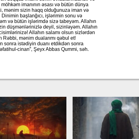
, möhkəm imanının əsası və bütün dünya
 ki, mənim sizin haqq olduğunuza iman və
. Dinimin başlanğıcı, işlərimin sonu və
irəm və bütün işlərimdə sizə tabeyəm. Allahın
in düşmənlərinizlə deyil, sizinləyəm. Allahın
cisimlərinizə! Allahın salamı olsun sizlərdən
n Rəbbi, mənim dualarımı qəbul et!
n sonra istədiyin duanı etdikdən sonra
əfatihul-cinan”, Şeyx Abbas Qummi, səh.