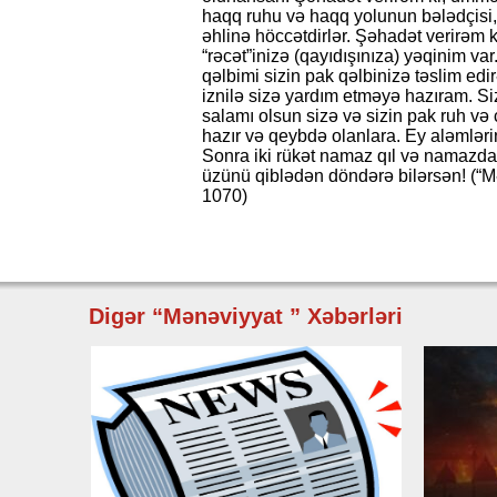
haqq ruhu və haqq yolunun bələdçisi
əhlinə höccətdirlər. Şəhadət verirəm
“rəcət”inizə (qayıdışınıza) yəqinim var
qəlbimi sizin pak qəlbinizə təslim ed
iznilə sizə yardım etməyə hazıram. Siz
salamı olsun sizə və sizin pak ruh və 
hazır və qeybdə olanlara. Ey aləmləri
Sonra iki rükət namaz qıl və namazda
üzünü qiblədən döndərə bilərsən! (“M
1070)
Digər “Mənəviyyat ” Xəbərləri