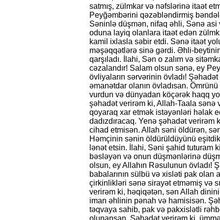
satmış, zülmkar və nəfslərinə itaət e
Peyğəmbərini qəzəbləndirmiş bəndələr
Səninlə düşmən, nifaq əhli, Sənə as
oduna layiq olanlara itaət edən zülm
kamil ixlasla səbir etdi. Sənə itaət y
məşəqqətlərə sinə gərdi. Əhli-beytini
qarşıladı. İlahi, Sən o zalım və sitəmk
cəzalandır! Salam olsun sənə, ey Pe
övliyaların sərvərinin övladı! Şəhadət
əmanətdar olanın övladısan. Ömrünü s
vurdun və dünyadan köçərək haqq yo
şəhadət verirəm ki, Allah-Taala sənə v
qoyaraq xar etmək istəyənləri həlak ed
dadızdıracaq. Yenə şəhadət verirəm 
cihad etmisən. Allah səni öldürən, sə
Həmçinin sənin öldürüldüyünü eşitdik
lənət etsin. İlahi, Səni şahid tutura
bəsləyən və onun düşmənlərinə düş
olsun, ey Allahın Rəsulunun övladı! 
babalarının sülbü və xisləti pak olan 
çirkinlikləri sənə sirayət etməmiş və 
verirəm ki, həqiqətən, sən Allah dinin
iman əhlinin pənah və hamisisən. Şəh
təqvaya sahib, pak və pakxislətli rəhb
olunansan. Şəhadət verirəm ki, ümmə