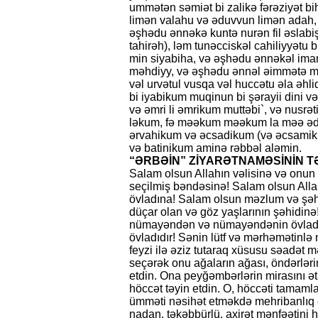
ummətən səmiət bi zalikə fərəziyət b
limən valahu və əduvvun limən adah, b
əşhədu ənnəkə kun­tə nurən fil əslabiş
tahirəh), ləm tunəcciskəl cahiliy­yə­tu
min siyabiha, və əşhədu ənnə­kəl ima­m
məh­diyy, və əşhədu ənnəl əim­mətə mi
vəl urvətul vusqa vəl huccətu əla əh
bi iyabikum muqinun bi şərayii dini və
və əmri li əmrikum muttəbi`, və nusrə
ləkum, fə məəkum məəkum la məə əduv
ərvahikum və əcsa­dikum (və əcsa­mi­k
və batinikum aminə rəb­bəl aləmin.
“ƏRBƏİN” ZİYARƏTNAMƏSİNİN 
Salam olsun Allahın vəlisinə və onun 
seçilmiş bəndəsinə! Salam olsun Alla
övladına! Salam olsun məzlum və şə
düçar olan və göz yaşlarının şəhidinə!
nümayəndən və nümayəndənin övladı, 
övladıdır! Sənin lütf və mərhəmətinlə
feyzi ilə əziz tutaraq xüsusu səadət m
seçərək onu ağaların ağası, öndərləri
etdin. Ona peyğəmbərlərin mirasını ət
höccət təyin etdin. O, höccəti tamam
ümməti nəsihət etməkdə mehribanlıq 
nadan, təkəbbürlü, axirət mənfəətini