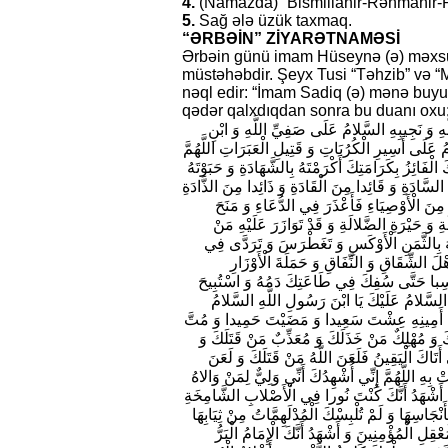
4.
(Namazda) “Bismillahir-Rəhmanir-
5.
Sağ ələ üzük taxmaq.
“ƏRBƏİN” ZİYARƏTNAMƏSİ
Ərbəin günü imam Hüseynə (ə) məxsu
müstəhəbdir. Şeyx Tusi “Təhzib” və 
nəql edir: “İmam Sadiq (ə) mənə buyu
qədər qalxdıqdan sonra bu duanı oxu
هِ وَ نَجِيبِهِ السَّلامُ عَلَى صَفِيِّ اللَّهِ وَ ابْنِ
َلَى أَسِيرِ الْكُرُبَاتِ وَ قَتِيلِ الْعَبَرَاتِ اللَّهُمَّ
َ الْفَائِزُ بِكَرَامَتِكَ أَكْرَمْتَهُ بِالشَّهَادَةِ وَ حَبَوْتَهُ
 السَّادَةِ وَ قَائِدا مِنَ الْقَادَةِ وَ ذَائِدا مِنَ الذَّادَةِ
َ مِنَ الْأَوْصِيَاءِ فَأَعْذَرَ فِي الدُّعَاءِ وَ مَنَحَ
ِ وَ حَيْرَةِ الضَّلالَةِ وَ قَدْ تَوَازَرَ عَلَيْهِ مَنْ
َتَهُ بِالثَّمَنِ الْأَوْكَسِ وَ تَغَطْرَسَ وَ تَرَدَّى فِي
َ الشِّقَاقِ وَ النِّفَاقِ وَ حَمَلَةَ الْأَوْزَارِ
ْتَسِبا حَتَّى سُفِكَ فِي طَاعَتِكَ دَمُهُ وَ اسْتُبِيحَ
يما السَّلامُ عَلَيْكَ يَا ابْنَ رَسُولِ اللَّهِ السَّلامُ
وَ ابْنُ أَمِينِهِ عِشْتَ سَعِيدا وَ مَضَيْتَ حَمِيدا وَ مُتَّ
َ وَ مُهْلِكٌ مَنْ خَذَلَكَ وَ مُعَذِّبٌ مَنْ قَتَلَكَ وَ
َتَاكَ الْيَقِينُ فَلَعَنَ اللَّهُ مَنْ قَتَلَكَ وَ لَعَنَ
بِهِ اللَّهُمَّ إِنِّي أُشْهِدُكَ أَنِّي وَلِيٌّ لِمَنْ وَالاهُ
َهِ أَشْهَدُ أَنَّكَ كُنْتَ نُورا فِي الْأَصْلابِ الشَّامِخَةِ
أَنْجَاسِهَا وَ لَمْ تُلْبِسْكَ الْمُدْلَهِمَّاتُ مِنْ ثِيَابِهَا
ِلِ الْمُؤْمِنِينَ وَ أَشْهَدُ أَنَّكَ الْإِمَامُ الْبَرُّ