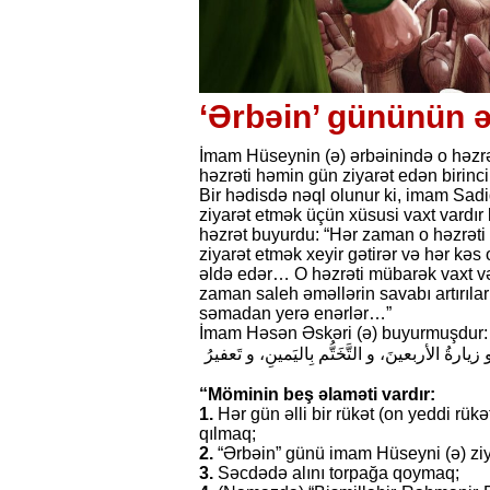
‘Ərbəin’ gününün ə
İmam Hüseynin (ə) ərbəinində o həzrə
həzrəti həmin gün ziyarət edən birinc
Bir hədisdə nəql olunur ki, imam Sad
ziyarət etmək üçün xüsusi vaxt vardır
həzrət buyurdu: “Hər zaman o həzrəti 
ziyarət etmək xeyir gətirər və hər kəs
əldə edər… O həzrəti mübarək vaxt və
zaman saleh əməllərin savabı artırılar
səmadan yerə enərlər…”
İmam Həsən Əskəri (ə) buyurmuşdur:
 الأربعينَ، و التَّخَتُّم بِاليَمينِ، و تَعفيرُ
“Möminin beş əlaməti vardır:
1.
Hər gün əlli bir rükət (on yeddi rük
qılmaq;
2.
“Ərbəin” günü imam Hüseyni (ə) ziy
3.
Səcdədə alını torpağa qoymaq;