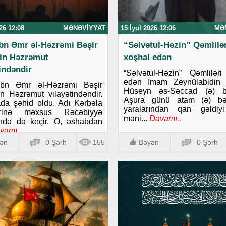
26 12:08
MƏNƏVIYYAT
15 İyul 2026 12:06
MƏ
ibn Əmr əl-Həzrəmi Bəşir
“Səlvətul-Həzin” Qəmlilər
in Həzrəmut
xoşhal edən
tindəndir
“Səlvətul-Həzin” Qəmlilər
edən İmam Zeynülabidin 
ibn Əmr əl-Həzrəmi Bəşir
Hüseyn əs-Səccad (ə) b
 Həzrəmut vilayətindəndir.
Aşura günü atam (ə) bə
da şəhid oldu. Adı Kərbəla
yaralarından qan gəldiy
lərinə məxsus Rəcəbiyyə
məni...
Davamı..
ində də keçir. O, əshabdan
vamı..
ən
0 Şərh
155
Bəyən
0 Şərh