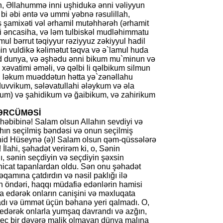
ih, Əllahummə inni uşhidukə ənni vəliyyun
i əbi əntə və ummi yəbnə rəsu­lillah,
 şa­mi­xəti vəl ərhamil mutəh­hərəh (ərhamit
 bi əncasiha, və ləm tul­biskəl mudləhimmatu
ul bərrut təqiyyur rəziy­yuz zəkiyyul hadil
n vuldikə kəli­mə­tut təqva və ə`lamul huda
lid dunya, və əşhədu ənni bikum mu`mi­nun və
 xəva­timi əməli, və qəlbi li qəlbikum silmun
ti ləkum muəddətun hət­ta yə`zənəllahu
vikum, sələvatullahi ələy­kum və əla
um) və şahi­dikum və ğaibikum, və zahiri­kum
TƏRCÜMƏSİ
həbibinə! Salam olsun Allahın sevdiyi və
hın seçilmiş bəndəsi və onun seçilmiş
hid Hüseynə (ə)! Salam olsun qəm-qüssələrə
 İlahi, şəhadət verirəm ki, o, Sənin
sənin seçdiyin və seçdiyin şəxsin
 nicat tapanlardan oldu. Sən onu şəhadət
əqamına çatdırdın və nəsil paklığı ilə
n öndəri, haqqı müdafiə edənlərin hamisi
a edərək onların canişini və məxluqata
ladı və ümmət üçün bəhanə yeri qalmadı. O,
edərək onlarla yumşaq davrandı və azğın,
 heç bir dəyərə malik olmayan dünya malına