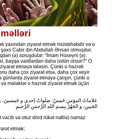
məlləri
ti yaxından ziyarət etmək müstəhəbdir və o
i şəxs Cabir ibn Abdullah Ənsari olmuşdur.
iqdən (ə) soruşdular: “İmam Hüseyni (ə)
 ki, başqa vaxtlardan daha üstün olsun?” O
ziyarət etməyə tələsin. Çünki o həzrəti
 onu daha çox ziyarət etsə, daha çox xeyir
 günlərdə ziyarət etməyə çalışın, çünki o
 və mələklər o həzrəti ziyarət etmək üçün
عَلاماتُ المؤمنِ خَمسٌ: صَلَواتُ إحدي و خَمسينَ، و زيارةُ‌
الجَبينِ، و الجَهْرُ بِبسم اللهِ الرَّحمنِ الرَّحيمِ
ət vacib və otuz dörd rükət nafilə) namaz
arət etmək;