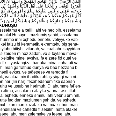
التَّقِيُّ الرَّضِيُّ الزَّكِيُّ الْهَادِي الْمَهْدِيُّ وَ أَشْهَدُ أَنَّ الْأَ
الْعُرْوَةُ الْوُثْقَى وَ الْحُجَّةُ عَلَى أَهْلِ الدُّنْيَا وَ أَشْهَدُ أَنِّ
خَوَاتِيمِ عَمَلِي وَ قَلْبِي لِقَلْبِكُمْ سِلْمٌ وَ أَمْرِي لِأَمْرِكُمْ مُت
لَكُمْ فَمَعَكُمْ مَعَكُمْ لا مَعَ عَدُوِّكُمْ صَلَوَاتُ اللَّهِ عَلَيْك]
وَ شَاهِدِكُمْ وَ غَائِبِكُمْ وَ ظَاهِرِكُمْ وَ بَاطِنِكُمْ آمِينَ رَبَّ 
OXUNUŞU
əssəlamu əla xəlilillahi və nəci­bih, əssəlamu
­lamu ələl Husəynil məzlu­miş şəhid, əssəlamu
 əllahummə inni əş­hədu ənnəhu vəliyyukə vəb­
kəl faizu bi kəra­mətik, əkrəmtəhu biş şə­ha­
əytəhu bitiybil viladəh, və cəəltəhu səyyi­dən
ə zai­dən mi­nəz zadəh, və ə`təytəhu məva­
 xəlqikə minəl əvsiya, fə ə`zərə fid duai və
, liyəs­tən­qi­zə ibadəkə minəl cəhaləti və
yhi mən ğərrət­hud dunya və baə həzzəhu bil
mənil əvkəs, və təğətrəsə və tərədda fi
, və ətaə min iba­di­kə əhləş şiqaqi vən ni­
n nar (lin nar), fəcahədəhum fikə sa­bi­rən
əmuhu və ustubihə hərimuh, Əlla­hummə fəl`ən­
 əlima, əssəlamu ələykə yəb­nə rəsulillah,
iya, əşhədu ənnəkə əminul­lahi vəbnu əminih,
uttə fəqidən məzlumən şəhida, və əşhədu
uh­li­kun mən xə­zələkə və muəz­zi­bun mən
dil­la­hi və cahədtə fi səbi­lihi hətta ətakəl
 ləə­nəl­lahu mən zələməkə və ləənəl­lahu