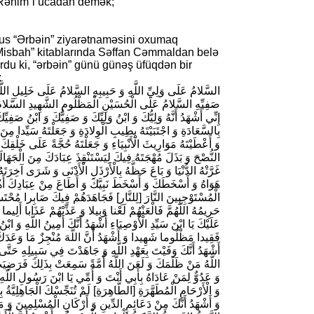
Rəhim”i ucadan demək;
s “Ərbəin” ziyarətnaməsini oxumaq
“Misbah” kitablarında Səffan Cəmmaldan belə
rdu ki, “ərbəin” günü günəş üfüqdən bir
:
السَّلامُ عَلَى وَلِيِّ اللَّهِ وَ حَبِيبِهِ السَّلامُ عَلَى خَلِيلِ اللَّ
صَفِيِّهِ السَّلامُ عَلَى الْحُسَيْنِ الْمَظْلُومِ الشَّهِيدِ السَّلامُ ع
إِنِّي أَشْهَدُ أَنَّهُ وَلِيُّكَ وَ ابْنُ وَلِيِّكَ وَ صَفِيُّكَ وَ ابْنُ صَفِيِّك
بِالسَّعَادَةِ وَ اجْتَبَيْتَهُ بِطِيبِ الْوِلادَةِ وَ جَعَلْتَهُ سَيِّدا مِنَ
وَ أَعْطَيْتَهُ مَوَارِيثَ الْأَنْبِيَاءِ وَ جَعَلْتَهُ حُجَّةً عَلَى خَلْقِك
النُّصْحَ وَ بَذَلَ مُهْجَتَهُ فِيكَ لِيَسْتَنْقِذَ عِبَادَكَ مِنَ الْجَهَالَة
غَرَّتْهُ الدُّنْيَا وَ بَاعَ حَظَّهُ بِالْأَرْذَلِ الْأَدْنَى وَ شَرَى آخِر
هَوَاهُ وَ أَسْخَطَكَ وَ أَسْخَطَ نَبِيَّكَ وَ أَطَاعَ مِنْ عِبَادِكَ أَهْل
الْمُسْتَوْجِبِينَ النَّارَ [لِلنَّارِ] فَجَاهَدَهُمْ فِيكَ صَابِرا مُح
حَرِيمُهُ اللَّهُمَّ فَالْعَنْهُمْ لَعْنا وَبِيلا وَ عَذِّبْهُمْ عَذَابا أَلِ
عَلَيْكَ يَا ابْنَ سَيِّدِ الْأَوْصِيَاءِ أَشْهَدُ أَنَّكَ أَمِينُ اللَّهِ 
فَقِيدا مَظْلُوما شَهِيدا وَ أَشْهَدُ أَنَّ اللَّهَ مُنْجِزٌ مَا وَعَدَك
أَشْهَدُ أَنَّكَ وَفَيْتَ بِعَهْدِ اللَّهِ وَ جَاهَدْتَ فِي سَبِيلِهِ حَتَّى أ
اللَّهُ مَنْ ظَلَمَكَ وَ لَعَنَ اللَّهُ أُمَّةً سَمِعَتْ بِذَلِكَ فَرَضِيَتْ 
وَ عَدُوٌّ لِمَنْ عَادَاهُ بِأَبِي أَنْتَ وَ أُمِّي يَا ابْنَ رَسُولِ اللّ
وَ الْأَرْحَامِ الْمُطَهَّرَةِ [الطَّاهِرَةِ] لَمْ تُنَجِّسْكَ الْجَاهِلِيَّةُ بِ
وَ أَشْهَدُ أَنَّكَ مِنْ دَعَائِمِ الدِّينِ وَ أَرْكَانِ الْمُسْلِمِينَ وَ مَعْق