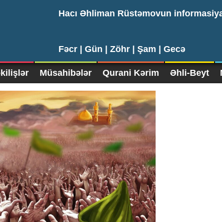
Hacı Əhliman Rüstəmovun informasiy
Fəcr |
Gün |
Zöhr |
Şam |
Gecə
ilişlər
Müsahibələr
Qurani Kərim
Əhli-Beyt