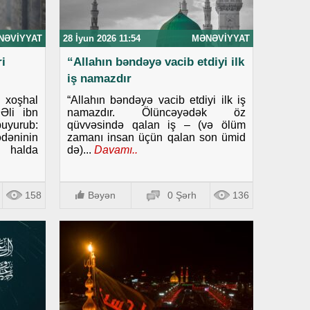
NƏVIYYAT
28 İyun 2026 11:54
MƏNƏVIYYAT
i
“Allahın bəndəyə vacib etdiyi ilk
iş namazdır
i xoşhal
“Allahın bəndəyə vacib etdiyi ilk iş
Əli ibn
namazdır. Ölüncəyədək öz
uyurub:
qüvvəsində qalan iş – (və ölüm
dəninin
zamanı insan üçün qalan son ümid
i halda
də)...
Davamı..
158
Bəyən
0 Şərh
136