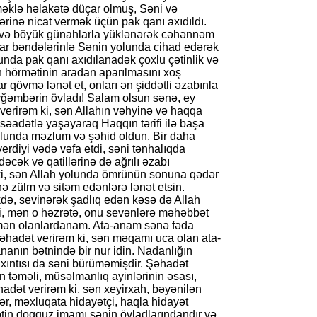
tməklə həlakətə düçar olmuş, Səni və
inə nicat vermək üçün pak qanı axıdıldı.
i və böyük günahlarla yüklənərək cəhənnəm
kar bəndələrinlə Sənin yolunda cihad edərək
olunda pak qanı axıdılanadək çoxlu çətinlik və
n hörmətinin aradan aparılmasını xoş
ar qövmə lənət et, onları ən şiddətli əzabınla
yğəmbərin övladı! Salam olsun sənə, ey
 verirəm ki, sən Allahın vəhyinə və haqqa
əadətlə yaşayaraq Haqqın tərifi ilə başa
lunda məzlum və şəhid oldun. Bir daha
erdiyi vədə vəfa etdi, səni tənhalıqda
əcək və qatillərinə də ağrılı əzabı
ki, sən Allah yolunda ömrünün sonuna qədər
nə zülm və sitəm edənlərə lənət etsin.
də, sevinərək şadlıq edən kəsə də Allah
m ki, mən o həzrətə, onu sevənlərə məhəbbət
mən olanlardanam. Ata-anam sənə fəda
Şəhadət verirəm ki, sən məqamı uca olan ata-
ananın bətnində bir nur idin. Nadanlığın
sıxıntısı da səni bürüməmişdir. Şəhadət
in təməli, müsəlmanlıq ayinlərinin əsası,
adət verirəm ki, sən xeyirxah, bəyənilən
ər, məxluqata hidayətçi, haqla hidayət
tin doqquz imamı sənin övladlarındandır və