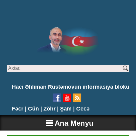
Hacı Əhliman Rüstəmovun informasiya bloku
Fəcr |
Gün |
Zöhr |
Şam |
Gecə
Ana Menyu