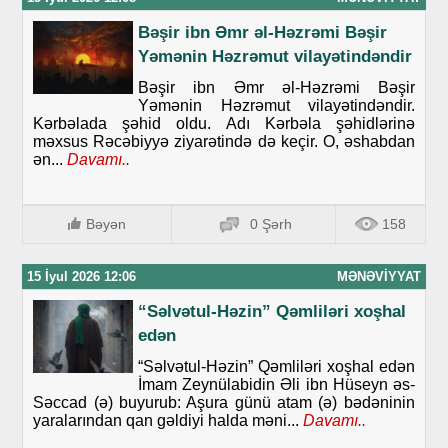
Bəşir ibn Əmr əl-Həzrəmi Bəşir
Yəmənin Həzrəmut vilayətindəndir
Bəşir ibn Əmr əl-Həzrəmi Bəşir
Yəmənin Həzrəmut vilayətindəndir.
Kərbəlada şəhid oldu. Adı Kərbəla şəhidlərinə
məxsus Rəcəbiyyə ziyarətində də keçir. O, əshabdan
ən...
Davamı..
Bəyən
0 Şərh
158
15 İyul 2026 12:06
MƏNƏVIYYAT
“Səlvətul-Həzin” Qəmliləri xoşhal
edən
“Səlvətul-Həzin” Qəmliləri xoşhal edən
İmam Zeynülabidin Əli ibn Hüseyn əs-
Səccad (ə) buyurub: Aşura günü atam (ə) bədəninin
yaralarından qan gəldiyi halda məni...
Davamı..