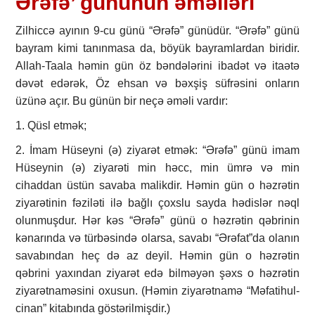
Ərəfə’ gününün əməlləri
Zilhiccə ayının 9-cu günü “Ərəfə” günüdür. “Ərəfə” günü
bayram kimi tanınmasa da, böyük bayramlardan biridir.
Allah-Taala həmin gün öz bəndələrini ibadət və itaətə
dəvət edərək, Öz ehsan və bəxşiş süfrəsini onların
üzünə açır. Bu günün bir neçə əməli vardır:
1. Qüsl etmək;
2. İmam Hüseyni (ə) ziyarət etmək: “Ərəfə” günü imam
Hüseynin (ə) ziyarəti min həcc, min ümrə və min
cihaddan üstün savaba malikdir. Həmin gün o həzrətin
ziyarətinin fəziləti ilə bağlı çoxslu sayda hədislər nəql
olunmuşdur. Hər kəs “Ərəfə” günü o həzrətin qəbrinin
kənarında və türbəsində olarsa, savabı “Ərəfat”da olanın
savabından heç də az deyil. Həmin gün o həzrətin
qəbrini yaxından ziyarət edə bilməyən şəxs o həzrətin
ziyarətnaməsini oxusun. (Həmin ziyarətnamə “Məfatihul-
cinan” kitabında göstərilmişdir.)