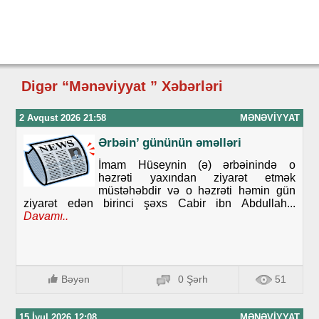
Digər “Mənəviyyat ” Xəbərləri
2 Avqust 2026 21:58
MƏNƏVIYYAT
Ərbəin’ gününün əməlləri
İmam Hüseynin (ə) ərbəinində o
həzrəti yaxından ziyarət etmək
müstəhəbdir və o həzrəti həmin gün
ziyarət edən birinci şəxs Cabir ibn Abdullah...
Davamı..
Bəyən
0 Şərh
51
15 İyul 2026 12:08
MƏNƏVIYYAT