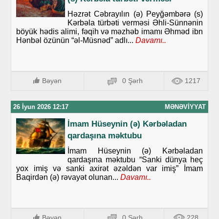
Həzrət Cəbrayılın (ə) Peyğəmbərə (s)
Kərbəla türbəti verməsi Əhli-Sünnənin
böyük hədis alimi, fəqih və məzhəb imamı Əhməd ibn
Hənbəl özünün “əl-Müsnəd” adlı...
Davamı..
Bəyən
0 Şərh
1217
26 İyun 2026 12:17
MƏNƏVIYYAT
İmam Hüseynin (ə) Kərbəladan
qardaşına məktubu
İmam Hüseynin (ə) Kərbəladan
qardaşına məktubu “Sanki dünya heç
yox imiş və sanki axirət əzəldən var imiş” İmam
Baqirdən (ə) rəvayət olunan...
Davamı..
Bəyən
0 Şərh
228