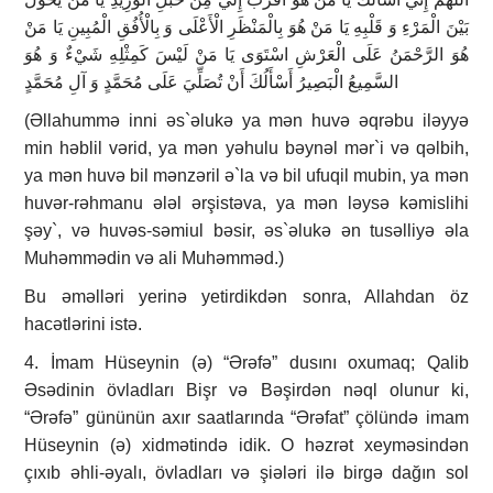
بَيْنَ الْمَرْءِ وَ قَلْبِهِ يَا مَنْ هُوَ بِالْمَنْظَرِ الْأَعْلَى وَ بِالْأُفُقِ الْمُبِينِ يَا مَنْ
هُوَ الرَّحْمَنُ عَلَى الْعَرْشِ اسْتَوَى يَا مَنْ لَيْسَ كَمِثْلِهِ شَيْ‏ءٌ وَ هُوَ
السَّمِيعُ الْبَصِيرُ أَسْأَلُكَ أَنْ تُصَلِّيَ عَلَى مُحَمَّدٍ وَ آلِ مُحَمَّدٍ
(Əllahummə inni əs`əlukə ya mən huvə əqrəbu iləyyə
min həblil vərid, ya mən yəhulu bəy­nəl mər`i və qəlbih,
ya mən huvə bil mənzəril ə`la və bil ufuqil mubin, ya mən
huvər-rəhmanu ələl ərşis­tə­va, ya mən ləysə kəmislihi
şəy`, və huvəs-sə­miul bəsir, əs`əlukə ən tu­səl­liyə əla
Muhəmmədin və ali Muhəm­məd.)
Bu əməlləri yerinə yetirdikdən sonra, Allahdan öz
hacətlərini istə.
4. İmam Hüseynin (ə) “Ərəfə” dusını oxumaq; Qalib
Əsədinin övladları Bişr və Bəşirdən nəql olunur ki,
“Ərəfə” gününün axır saatlarında “Ərəfat” çölündə imam
Hüseynin (ə) xidmətində idik. O həzrət xeyməsindən
çıxıb əhli-əyalı, övladları və şiələri ilə birgə dağın sol