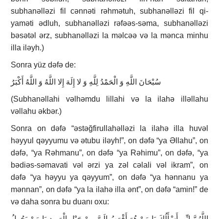
subhanəlləzi fil cən­nəti rəh­mə­tuh, subhanəlləzi fil qi­
yaməti ədluh, subhanəl­lə­zi rə­fəəs-sə­ma, subhanəlləzi
bə­sə­təl ərz, subhanəlləzi la məlcəə və la mənca minhu
illa iləyh.)
Sonra yüz dəfə de:
سُبْحَانَ اللَّهِ وَ الْحَمْدُ لِلَّهِ وَ لا إِلَهَ إِلا اللَّهُ وَ اللَّهُ أَكْبَرُ
(Subhanəllahi vəlhəmdu lil­lahi və la ilahə illəl­la­hu
vəllahu əkbər.)
Sonra on dəfə “əstəğfirullahəlləzi la ilahə illa huvəl
həyyul qəyyumu və ətubu iləyh!”, on dəfə “ya Əllahu”, on
dəfə, “ya Rəhmanu”, on dəfə “ya Rəhimu”, on dəfə, “ya
bədiəs-səmavati vəl ərzi ya zəl cəlali vəl ikram”, on
dəfə “ya həyyu ya qəyyum”, on dəfə “ya hənnanu ya
mənnan”, on dəfə “ya la ilahə illa ənt”, on dəfə “amin!” de
və daha sonra bu duanı oxu:
اللَّهُمَّ إِنِّي أَسْأَلُكَ يَا مَنْ هُوَ أَقْرَبُ إِلَيَّ مِنْ حَبْلِ الْوَرِيدِ يَا مَنْ يَحُولُ