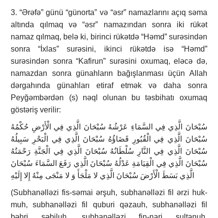
3. “Ərəfə” günü “günorta” və “əsr” namazlarını açıq səma
altında qılmaq və “əsr” namazından sonra iki rükət
namaz qılmaq, belə ki, birinci rükətdə “Həmd” surəsindən
sonra “İxlas” surəsini, ikinci rükətdə isə “Həmd”
surəsindən sonra “Kafirun” surəsini oxumaq, eləcə də,
namazdan sonra günahların bağışlanması üçün Allah
dərgahında günahları etiraf etmək və daha sonra
Peyğəmbərdən (s) nəql olunan bu təsbihatı oxumaq
göstəriş verilir:
سُبْحَانَ الَّذِي فِي السَّمَاءِ عَرْشُهُ سُبْحَانَ الَّذِي فِي الْأَرْضِ حُكْمُهُ
سُبْحَانَ الَّذِي فِي الْقُبُورِ قَضَاؤُهُ سُبْحَانَ الَّذِي فِي الْبَحْرِ سَبِيلُهُ
سُبْحَانَ الَّذِي فِي النَّارِ سُلْطَانُهُ سُبْحَانَ الَّذِي فِي الْجَنَّةِ رَحْمَتُهُ
سُبْحَانَ الَّذِي فِي الْقِيَامَةِ عَدْلُهُ سُبْحَانَ الَّذِي رَفَعَ السَّمَاءَ سُبْحَانَ
الَّذِي بَسَطَ الْأَرْضَ سُبْحَانَ الَّذِي لا مَلْجَأَ وَ لا مَنْجَى مِنْهُ إِلا إِلَيْهِ
(Subhanəlləzi fis-səmai ər­şuh, subhanəlləzi fil ər­zi huk­
muh, subhanəlləzi fil quburi qə­zauh, subhanəlləzi fil
bəhri səbiluh, subha­nəl­ləzi fin-nari sultanuh,