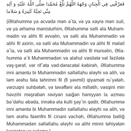
فَعَرِّفْنِي فِي الْجِنَانِ وَجْهَهُ اللَّهُمَّ بَلِّغْ مُحَمَّدا صَلَّى اللَّهُ عَلَيْهِ وَ آلِهِ
مِنِّي تَحِيَّةً كَثِيرَةً وَ سَلاما
(Əllahummə ya əcvədə mən ə`ta, və ya xəyrə mən suil,
və ya ərhəmə mənisturhim, Əl­la­hummə səlli əla Muhəm­
mədin və alihi fil əvvə­lin, və səlli əla Muhəm­mədin və
alihi fil axi­rin, və səlli əla Muhəmmədin və alihi fil mələil
ə`la, və səlli əla Muhəmmədin və alihi fil mur­səlin, Əlla­
hummə ə`ti Mu­həm­mə­dən və aləhul vəsilətə vəl fəzi­lətə
vəş-şərəf, vər rif`ətə vəd-dərəcətəl kəbirəh, Əlla­hum­mə
inni aməntu bi Mu­həm­mədin səlləllahu ələyhi və alih, və
ləm ərəhu fəla təh­rim­ni fil (fi yəvmil) qiyaməti ru`­yə­təh,
vərzuqni suhbətəh, və təvəf­fə­ni əla millətih, vəsqini min
həvzihi məşrəbən rəviyən saiğən həniyyən la əzməu
bə`­dəhu əbəda, innəkə əla kulli şəy`­in qədir, Əllahummə
inni amən­tə bi Muhəmmədin səl­ləl­lahu ələy­­hi və alih, və
ləm ərəhu fəərrifni fil cinani vəc­həh, Əllahummə bəlliğ
Mu­həm­mədən səlləllahu ələy­hi və alihi minni təhi­yətən