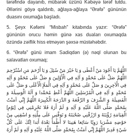
tərəfində dayanıb, mübarək üzünü Kəbəyə tərəf tutdu.
Əllərini göyə qaldırıb, ağlaya-ağlaya “Ərəfə” gününün
duasını oxumağa başladı.
5. Şeyx Kəfəmi “Misbah” kitabında yazır: “Ərəfə”
gününün orucu həmin günə xas duaları oxumaqda
özündə zəiflik hiss etməyən şəxsə müstəhəbdir.
6. “Ərəfə” günü imam Sadiqdən (ə) nəql olunan bu
salavatları oxumaq;
اللَّهُمَّ يَا أَجْوَدَ مَنْ أَعْطَى وَ يَا خَيْرَ مَنْ سُئِلَ وَ يَا أَرْحَمَ مَنِ اسْتُرْحِمَ
اللَّهُمَّ صَلِّ عَلَى مُحَمَّدٍ وَ آلِهِ فِي الْأَوَّلِينَ وَ صَلِّ عَلَى مُحَمَّدٍ وَ آلِهِ
فِي الْآخِرِينَ وَ صَلِّ عَلَى مُحَمَّدٍ وَ آلِهِ فِي الْمَلَإِ الْأَعْلَى وَ صَلِّ عَلَى
مُحَمَّدٍ وَ آلِهِ فِي الْمُرْسَلِينَ اللَّهُمَّ أَعْطِ مُحَمَّدا وَ آلَهُ الْوَسِيلَةَ وَ
الْفَضِيلَةَ وَ الشَّرَفَ وَ الرِّفْعَةَ وَ الدَّرَجَةَ الْكَبِيرَةَ اللَّهُمَّ إِنِّي آمَنْتُ
بِمُحَمَّدٍ صَلَّى اللَّهُ عَلَيْهِ وَ آلِهِ وَ لَمْ أَرَهُ فَلا تَحْرِمْنِي فِي [يَوْمِ‏]
الْقِيَامَةِ رُؤْيَتَهُ وَ ارْزُقْنِي صُحْبَتَهُ وَ تَوَفَّنِي عَلَى مِلَّتِهِ وَ اسْقِنِي مِنْ
حَوْضِهِ مَشْرَبا رَوِيّا سَائِغا هَنِيئا لا أَظْمَأُ بَعْدَهُ أَبَدا اِنَّكَ عَلَى كُلِّ
شَيْ‏ءٍ قَدِيرٌ اللَّهُمَّ إِنِّي آمَنْتُ بِمُحَمَّدٍ صَلَّى اللَّهُ عَلَيْهِ وَ آلِهِ وَ لَمْ أَرَهُ