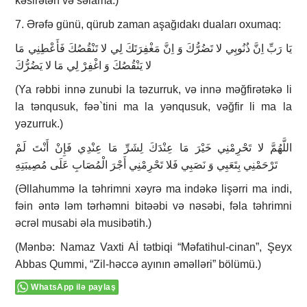
kəsirətən və səlama.)
7. Ərəfə günü, qürub zaman aşağıdakı duaları oxumaq:
يَا رَبِّ اِنَّ ذُنُوبِي لا تَضُرُّكَ وَ اِنَّ مَغْفِرَتَكَ لِي لا تَنْقُصُكَ فَأَعْطِنِي مَا
لا يَنْقُصُكَ وَ اغْفِرْ لِي مَا لا يَضُرُّكَ
(Ya rəbbi innə zunubi la təzurruk, və innə məğfi­rə­tə­kə li
la tənqusuk, fəə`­ti­ni ma la yənqusuk, vəğfir li ma la
yəzurruk.)
اللَّهُمَّ لا تَحْرِمْنِي خَيْرَ مَا عِنْدَكَ لِشَرِّ مَا عِنْدِي فَإِنْ أَنْتَ لَمْ
تَرْحَمْنِي بِتَعَبِي وَ نَصَبِي فَلا تَحْرِمْنِي أَجْرَ الْمُصَابِ عَلَى مُصِيبَتِهِ
(Əllahummə la təhrimni xəyrə ma indəkə lişərri ma indi,
fəin əntə ləm tərhəm­ni bitəəbi və nəsəbi, fəla təhrimni
əcrəl musabi əla musibətih.)
(Mənbə: Namaz Vaxti Aİ tətbiqi “Məfatihul-cinan”, Şeyx
Abbas Qummi, “Zil-həccə ayının əməlləri” bölümü.)
WhatsApp ilə paylaş