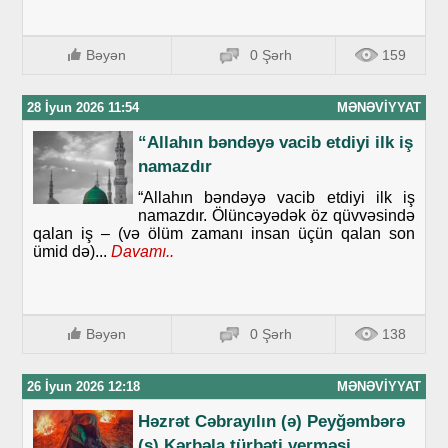
Bəyən
0 Şərh
159
28 İyun 2026 11:54
MƏNƏVIYYAT
“Allahın bəndəyə vacib etdiyi ilk iş
namazdır
“Allahın bəndəyə vacib etdiyi ilk iş
namazdır. Ölüncəyədək öz qüvvəsində
qalan iş – (və ölüm zamanı insan üçün qalan son
ümid də)...
Davamı..
Bəyən
0 Şərh
138
26 İyun 2026 12:18
MƏNƏVIYYAT
Həzrət Cəbrayılın (ə) Peyğəmbərə
(s) Kərbəla türbəti verməsi