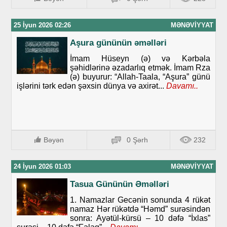
25 İyun 2026 02:26
MƏNƏVIYYAT
Aşura gününün əməlləri
İmam Hüseyn (ə) və Kərbəla
şəhidlərinə əzadarlıq etmək. İmam Rza
(ə) buyurur: “Allah-Taala, “Aşura” günü
işlərini tərk edən şəxsin dünya və axirət...
Davamı..
Bəyən
0 Şərh
232
24 İyun 2026 01:03
MƏNƏVIYYAT
Tasua Gününün Əməlləri
1. Namazlar Gecənin sonunda 4 rükət
namaz Hər rükətdə “Həmd” surəsindən
sonra: Ayətül-kürsü – 10 dəfə “İxlas”