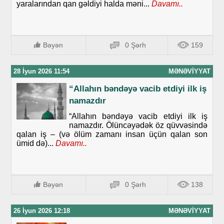
yaralarından qan gəldiyi halda məni...
Davamı..
Bəyən
0 Şərh
159
28 İyun 2026 11:54
MƏNƏVIYYAT
“Allahın bəndəyə vacib etdiyi ilk iş
namazdır
“Allahın bəndəyə vacib etdiyi ilk iş
namazdır. Ölüncəyədək öz qüvvəsində
qalan iş – (və ölüm zamanı insan üçün qalan son
ümid də)...
Davamı..
Bəyən
0 Şərh
138
26 İyun 2026 12:18
MƏNƏVIYYAT