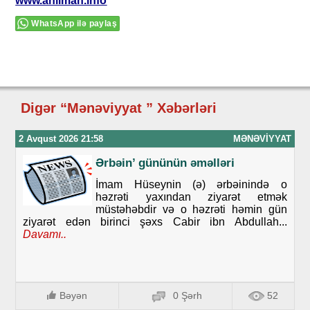
www.ahliman.info
WhatsApp ilə paylaş
Digər “Mənəviyyat ” Xəbərləri
2 Avqust 2026 21:58
MƏNƏVIYYAT
Ərbəin’ gününün əməlləri
İmam Hüseynin (ə) ərbəinində o
həzrəti yaxından ziyarət etmək
müstəhəbdir və o həzrəti həmin gün
ziyarət edən birinci şəxs Cabir ibn Abdullah...
Davamı..
Bəyən
0 Şərh
52