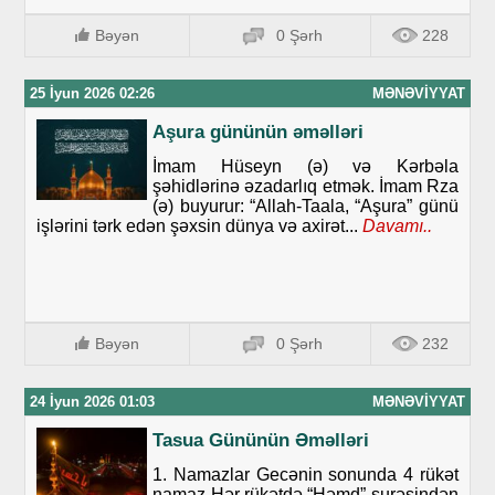
Bəyən
0 Şərh
228
25 İyun 2026 02:26
MƏNƏVIYYAT
Aşura gününün əməlləri
İmam Hüseyn (ə) və Kərbəla
şəhidlərinə əzadarlıq etmək. İmam Rza
(ə) buyurur: “Allah-Taala, “Aşura” günü
işlərini tərk edən şəxsin dünya və axirət...
Davamı..
Bəyən
0 Şərh
232
24 İyun 2026 01:03
MƏNƏVIYYAT
Tasua Gününün Əməlləri
1. Namazlar Gecənin sonunda 4 rükət
namaz Hər rükətdə “Həmd” surəsindən