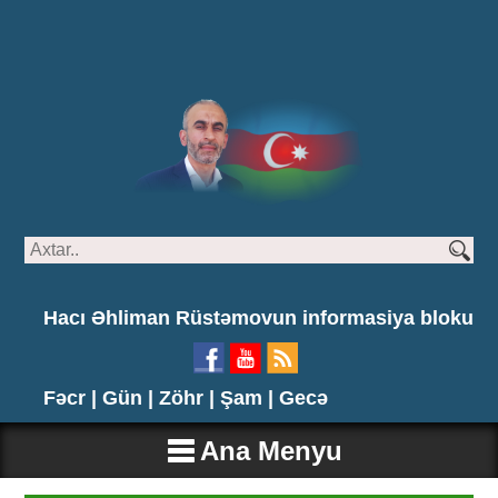
Hacı Əhliman Rüstəmovun informasiya bloku
Fəcr |
Gün |
Zöhr |
Şam |
Gecə
Ana Menyu