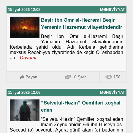
15 İyul 2026 12:08
MƏNƏVIYYAT
Bəşir ibn Əmr əl-Həzrəmi Bəşir
Yəmənin Həzrəmut vilayətindəndir
Bəşir ibn Əmr əl-Həzrəmi Bəşir
Yəmənin Həzrəmut vilayətindəndir.
Kərbəlada şəhid oldu. Adı Kərbəla şəhidlərinə
məxsus Rəcəbiyyə ziyarətində də keçir. O, əshabdan
ən...
Davamı..
Bəyən
0 Şərh
158
15 İyul 2026 12:06
MƏNƏVIYYAT
“Səlvətul-Həzin” Qəmliləri xoşhal
edən
“Səlvətul-Həzin” Qəmliləri xoşhal edən
İmam Zeynülabidin Əli ibn Hüseyn əs-
Səccad (ə) buyurub: Aşura günü atam (ə) bədəninin