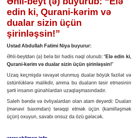
Əhli-beyt (ə) buyurub: “Elə
edin ki, Qurani-kərim və
dualar sizin üçün
şirinləşsin!”
Ustad Abdullah Fatimi Niya buyurur:
Əhli-beytdən (ə) belə bir hədis nəql olunub: “
Elə edin ki,
Qurani-kərim və dualar sizin üçün şirinləşsin!
”
Uzaq keçmişdə rəvayət olunmuş dualar böyük fəzilət və
üstünlüklərə malikdir, amma bu duaların təsir etməsinin
şərti insanın günahlardan uzaqlaşmasındadır.
Saleh bəndə və övliyalardan olan atam deyərdi: Duaları
(mənəvi baxımdan) tərəqqi etmək üçün (kamilləşmək
üçün) oxuyun, savabı onsuz da özü gələcək.