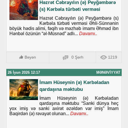
Həzrət Cəbrayılın (ə) Peyğəmbərə
(s) Kərbəla türbəti verməsi
Həzrət Cəbrayılın (ə) Peyğəmbərə (s)
Kərbəla türbəti verməsi Əhli-Sünnənin
böyük hədis alimi, fəqih və məzhəb imamı Əhməd ibn
Hənbəl özünün “əl-Müsnəd” adlı...
Davamı..
Bəyən
0 Şərh
1219
26 İyun 2026 12:17
MƏNƏVIYYAT
İmam Hüseynin (ə) Kərbəladan
qardaşına məktubu
İmam Hüseynin (ə) Kərbəladan
qardaşına məktubu “Sanki dünya heç
yox imiş və sanki axirət əzəldən var imiş” İmam
Baqirdən (ə) rəvayət olunan...
Davamı..