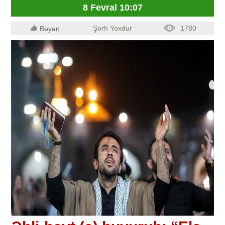
8 Fevral 10:07
Şərh Yoxdur
1780
Bəyən